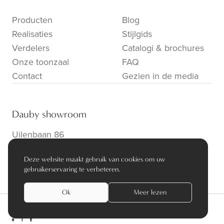
Producten
Blog
Realisaties
Stijlgids
Verdelers
Catalogi & brochures
Onze toonzaal
FAQ
Contact
Gezien in de media
Dauby showroom
Uilenbaan 86
B-2160 Wommelgem
Deze website maakt gebruik van cookies om uw
info@dauby.be
|
+32 3 354 16 86
gebruikerservaring te verbeteren.
Ok
Meer lezen