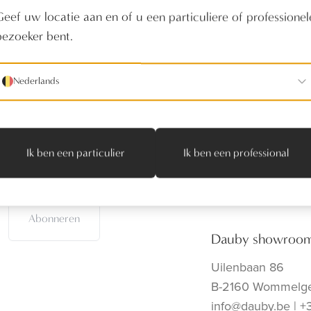
Geef uw locatie aan en of u een particuliere of professionel
bezoeker bent.
Nederlands
Producten
Realisaties
Verdelers
Ik ben een particulier
Ik ben een professional
Onze toonzaal
Contact
Abonneren
Dauby showroo
Uilenbaan 86
B-2160 Wommelg
info@dauby.be
|
+