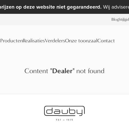
prijzen op deze website niet gegarandeerd.
Wij advisere
Blog
Stijlgi
Producten
Realisaties
Verdelers
Onze toonzaal
Contact
Content
"
Dealer
"
not found