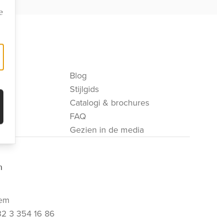
e
Blog
Stijlgids
Catalogi & brochures
FAQ
Gezien in de media
m
em
32 3 354 16 86