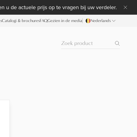
n u de actuele prijs op te vragen bij uw verdeler.
ds
Catalogi & brochures
FAQ
Gezien in de media
Nederlands