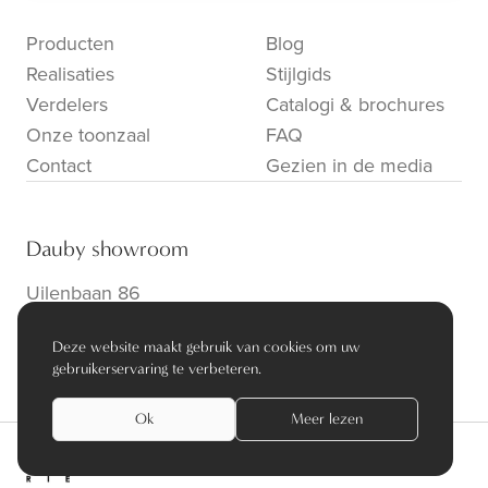
Producten
Blog
Realisaties
Stijlgids
Verdelers
Catalogi & brochures
Onze toonzaal
FAQ
Contact
Gezien in de media
Dauby showroom
Uilenbaan 86
B-2160 Wommelgem
Deze website maakt gebruik van cookies om uw
info@dauby.be
|
+32 3 354 16 86
gebruikerservaring te verbeteren.
Ok
Meer lezen