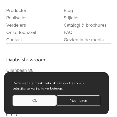
Producten
Blog
Realisaties
Stijlgids
Verdelers
Catalogi & brochures
Onze toonzaal
FAQ
Contact
Gezien in de media
Dauby showroom
Uilenbaan 86
B-2160 Wommelgem
Deze website maakt gebruik van cookies om uw
info@dauby.be
|
+32 3 354 16 86
gebruikerservaring te verbeteren.
Ok
Meer lezen