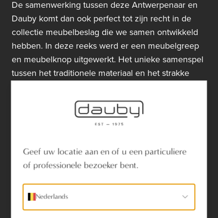
De samenwerking tussen deze Antwerpenaar en
Dauby komt dan ook perfect tot zijn recht in de
collectie meubelbeslag die we samen ontwikkeld
hebben. In deze reeks werd er een meubelgreep
en meubelknop uitgewerkt. Het unieke samenspel
tussen het traditionele materiaal en het strakke
lijnenspel van het design, houden elkaar perfect in
balans.
Zijn ontwerp is de basis voor tal van deur-, raam-
en meubelbeslag dat nu in
zes materialen
gegoten wordt:
Geef uw locatie aan en of u een particuliere
Verouderd IJzer
of professionele bezoeker bent.
Ruw Metaal
Ruw Brons
Nederlands
Ruw Brons Gepolijst