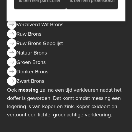
Ik ben een particulier
Ik ben een professional
Wit Brons
Mat Wit Brons
Verzilverd Wit Brons
Ruw Brons
Ruw Brons Gepolijst
Natuur Brons
Groen Brons
Donker Brons
Zwart Brons
Ook
messing
zal na een tijd verkleuren nadat het
doffer is geworden. Dat komt omdat messing een
legering is van koper en zink. Koper oxideert en
vertoont een lichte, groenachtige verkleuring.