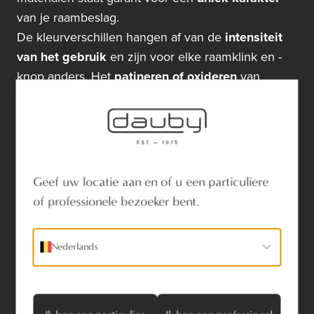
van je raambeslag.
De kleurverschillen hangen af van de
intensiteit
van het gebruik
en zijn voor elke raamklink en -
knop anders. Het
patineren of oxideren
van
natuurlijke materialen is ook afhankelijk van
externe factoren zoals luchtvochtigheid en
luchtkwaliteit. Dit verschijnsel is
voornamelijk
zichtbaar bij bronzen raambeslag
.
Geef uw locatie aan en of u een particuliere
of professionele bezoeker bent.
Nederlands
De verschillende uitvoeringen van brons sommen
we hieronder even op voor jou: