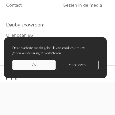
Contact
Gezien in de media
Dauby showroom
Uilenbaan 86
B-2160 Wommelgem
Deze website maakt gebruik van cookies om uw
info@dauby.be
|
+32 3 354 16 86
gebruikerservaring te verbeteren.
Ok
Meer lezen
privacy policy
algemene voorwaarden