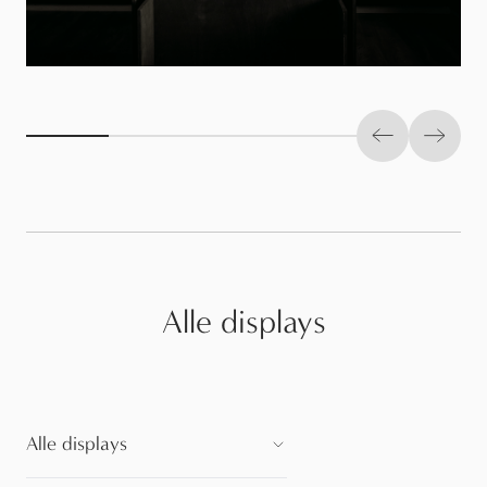
Previous slid
Next s
Alle displays
Alle displays