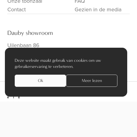
Onze toonzaal
FAQ
Contact
Gezien in de media
Dauby showroom
Uilenbaan 86
B-2160 Wommelgem
Deze website maakt gebruik van cookies om uw
info@dauby.be
|
+32 3 354 16 86
gebruikerservaring te verbeteren.
Ok
Meer lezen
privacy policy
algemene voorwaarden