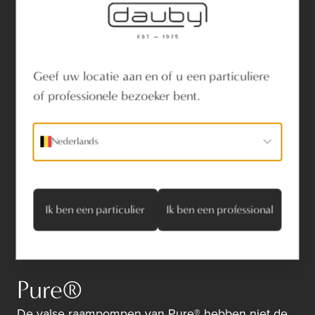
Als extra pluspunt worden de stangen op maat
geleverd.
Opgelet: de stangen zijn apart te bestellen. De
prijs is per meter
Geef uw locatie aan en of u een particuliere
of professionele bezoeker bent.
Nederlands
Fabriek 61 is een unieke eventlocatie met industrieel
Ik ben een particulier
Ik ben een professional
design.
Pure®
De valse raampompen van Pure® hebben niet de