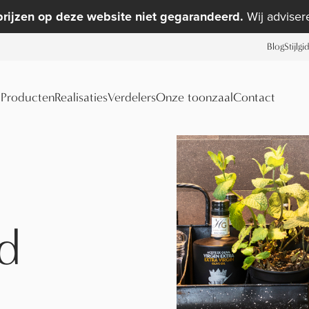
prijzen op deze website niet gegarandeerd.
Wij advisere
Blog
Stijlgi
Producten
Realisaties
Verdelers
Onze toonzaal
Contact
nd