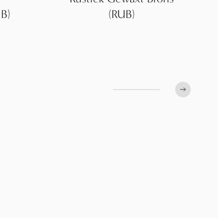
LB)
(RUB)
Next slid