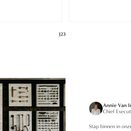
1
2
3
Annie Van 
Chief Execut
Stap binnen in onz