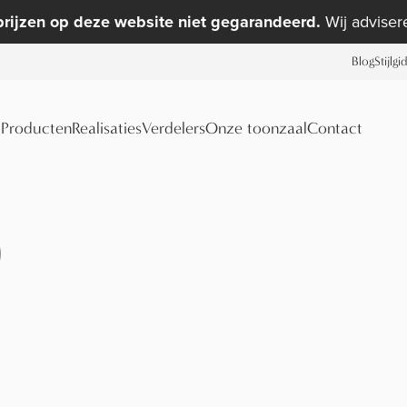
prijzen op deze website niet gegarandeerd.
Wij advisere
Blog
Stijlgi
Producten
Realisaties
Verdelers
Onze toonzaal
Contact
)