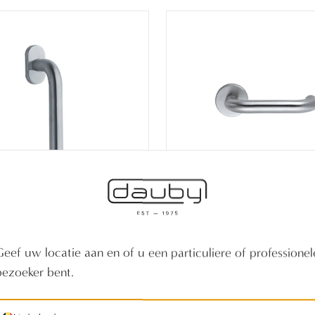
 RAAMKLINK LOFT
PAAR DEURKLI
0 /32 INOX MAT
ALESSIA 5000 /
Geef uw locatie aan en of u een particuliere of professionel
(INOX S)
INOX MAT (INOX
bezoeker bent.