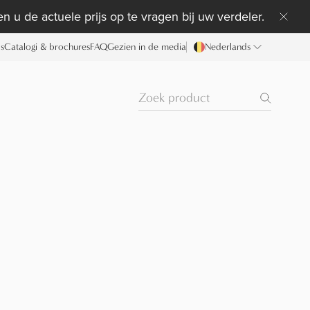
n u de actuele prijs op te vragen bij uw verdeler.
ds
Catalogi & brochures
FAQ
Gezien in de media
Nederlands