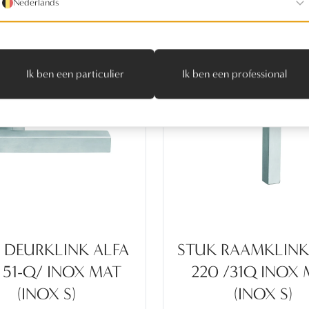
Nederlands
Ik ben een particulier
Ik ben een professional
 DEURKLINK ALFA
STUK RAAMKLINK
 51-Q/ INOX MAT
220 /31Q INOX
(INOX S)
(INOX S)