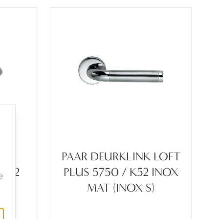
NK
PAAR DEURKLINK LOFT
 K52
PLUS 5750 / K52 INOX
e
 S)
MAT (INOX S)