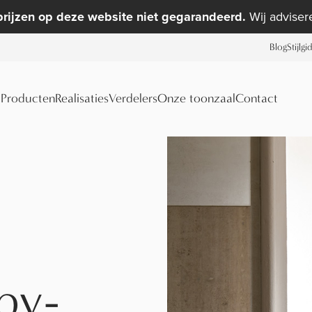
prijzen op deze website niet gegarandeerd.
Wij advisere
Blog
Stijlgi
Producten
Realisaties
Verdelers
Onze toonzaal
Contact
by-