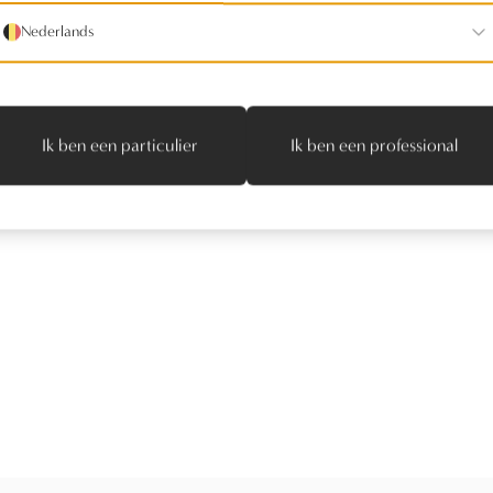
Nederlands
UK MEUBELKNOP
-45 VEROUDERD
PAAR DEURKLI
ER - ZWART (VO)
PH1830 50-R/ 
Ik ben een particulier
Ik ben een professional
45mm
BRONS (WB)