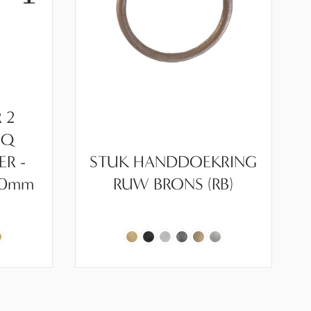
 2
 Q
ER -
STUK HANDDOEKRING
00mm
RUW BRONS (RB)