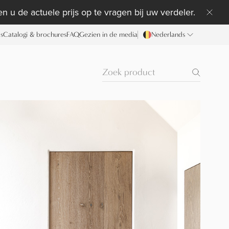
n u de actuele prijs op te vragen bij uw verdeler.
ds
Catalogi & brochures
FAQ
Gezien in de media
Nederlands