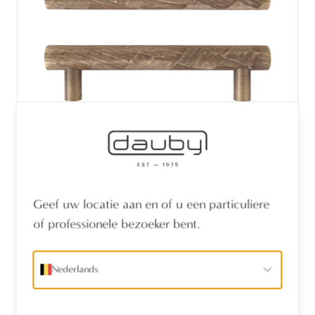
STUK DEURGREEP MT4086 MAT
Geef uw locatie aan en of u een particuliere
GEBRONSD MESSING (BGO) 200mm P28
of professionele bezoeker bent.
Nederlands