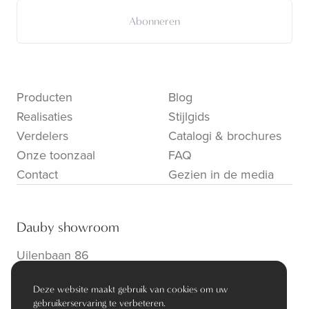
Abonneren
Producten
Blog
Realisaties
Stijlgids
Verdelers
Catalogi & brochures
Onze toonzaal
FAQ
Contact
Gezien in de media
Dauby showroom
Uilenbaan 86
B-2160 Wommelgem
Deze website maakt gebruik van cookies om uw
info@dauby.be
|
+32 3 354 16 86
gebruikerservaring te verbeteren.