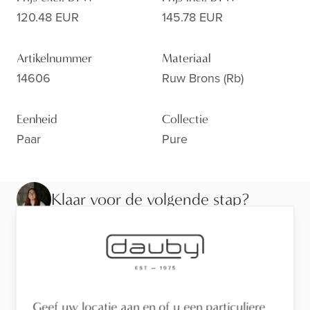
120.48 EUR
145.78 EUR
Artikelnummer
Materiaal
14606
Ruw Brons (rb)
Eenheid
Collectie
Paar
Pure
Klaar voor de volgende stap?
Bekijk de afwerking van dichtbij, laat je adviseren of
vind een verdeler in je buurt.
Bezoek de toonzaal
Geef uw locatie aan en of u een particuliere