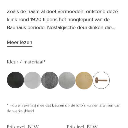
Zoals de naam al doet vermoeden, ontstond deze
klink rond 1920 tijdens het hoogtepunt van de
Bauhaus periode. Nostalgische deurklinken die
toch perfect in een modern interieur passen? Dat is
Meer lezen
het Bauhaus-deurbeslag! De rechthoekige vormen
zorgen voor een strak design en eenvoud. Pure®
voorziet ook rozetten voor smalle profielen. Deze
Kleur / materiaal
*
ovalen plaatjes bieden de oplossing voor iedere
deur. Te verkrijgen als krukrozet, cilinderplaat en
veiligheidsrozet in ovale vorm.
*
Hou er rekening mee dat kleuren op de foto’s kunnen afwijken van
de werkelijkheid
Prijs excl. BTW
Prijs incl. BTW