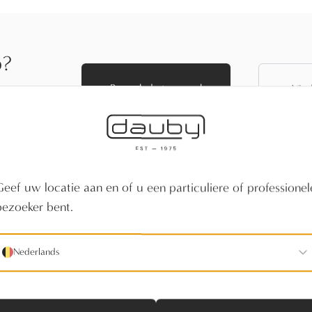
p?
Bezoek de toonzaal
Vind
f vind een
Geef uw locatie aan en of u een particuliere of professionel
bezoeker bent.
Nederlands