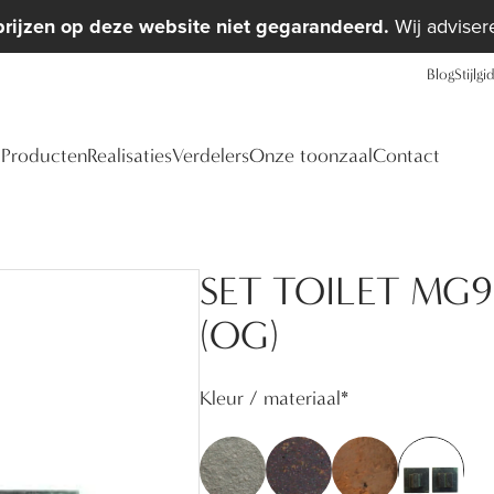
prijzen op deze website niet gegarandeerd.
Wij advisere
Blog
Stijlgi
Producten
Realisaties
Verdelers
Onze toonzaal
Contact
SET TOILET MG
(OG)
Kleur / materiaal
*