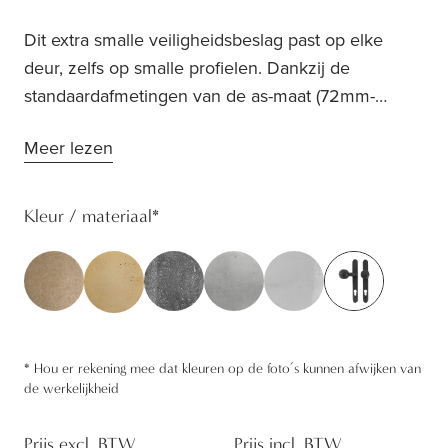
Dit extra smalle veiligheidsbeslag past op elke
deur, zelfs op smalle profielen. Dankzij de
standaardafmetingen van de as-maat (72mm-
92mm-110mm), kan je (origineel) huidig beslag
Meer lezen
probleemloos vervangen worden. Hier met
afgezette vaste top buiten en Pure® PhR aan de
binnenkant.
Kleur / materiaal
*
*
Hou er rekening mee dat kleuren op de foto’s kunnen afwijken van
de werkelijkheid
Prijs excl. BTW
Prijs incl. BTW