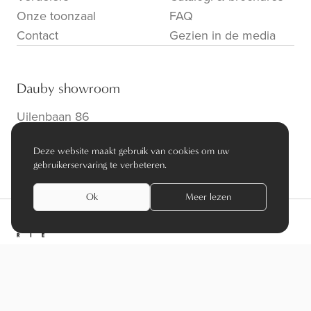
Onze toonzaal
FAQ
Contact
Gezien in de media
Dauby showroom
Uilenbaan 86
B-2160 Wommelgem
Deze website maakt gebruik van cookies om uw
info@dauby.be
|
+32 3 354 16 86
gebruikerservaring te verbeteren.
Ok
Meer lezen
privacy policy
algemene voorwaarden