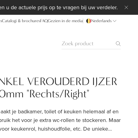
n u de actuele prijs op te vragen bij uw verdeler.
ds
Catalogi & brochures
FAQ
Gezien in de media
Nederlands
NKEL VEROUDERD IJZER
0mm "Rechts/Right"
maakt je badkamer, toilet of keuken helemaal af en
ruik het voor je extra wc-rollen te stockeren. Maar
oor keukenrol, huishoudfolie, etc. De unieke
 is, geven je interieur dat extra cachet! De steunen