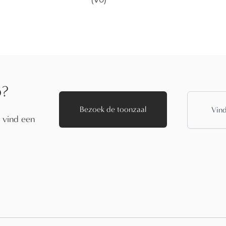
p?
Bezoek de toonzaal
Vind
f vind een