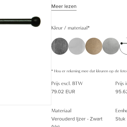
Meer lezen
zijn te verkrijgen in ronde of vie
reserverolhouders voorzien we oo
steun kan bevestigen zodat je ext
Kleur / materiaal
*
ronde versie.
*
Hou er rekening mee dat kleuren op de foto
Prijs excl. BTW
Prijs
79.02 EUR
95.6
Materiaal
Eenh
Verouderd Ijzer - Zwart
Stuk
(vo)