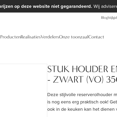
prijzen op deze website niet gegarandeerd.
Wij advisere
Blog
Stijlgi
Producten
Realisaties
Verdelers
Onze toonzaal
Contact
STUK HOUDER E
- ZWART (VO) 35
Deze stijlvolle reserverolhouder 
is nog eens erg praktisch ook! Geb
ook in de keuken kan het dienen v
materialen waarin het verkrijgbaar