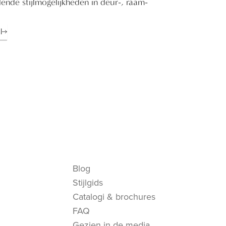
ende stijlmogelijkheden in deur-, raam-
l
Blog
Stijlgids
Catalogi & brochures
FAQ
Gezien in de media