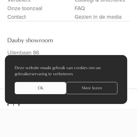
Onze toonzaal
FAQ
Contact
Gezien in de media
Dauby showroom
Uilenbaan 86
B-2160 Wommelgem
Deze website maakt gebruik van cookies om uw
info@dauby.be
|
+32 3 354 16 86
gebruikerservaring te verbeteren.
Ok
Meer lezen
privacy policy
algemene voorwaarden