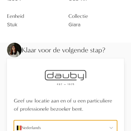
Eenheid
Collectie
Stuk
Giara
Klaar voor de volgende stap?
Bekijk de afwerking van dichtbij, laat je adviseren of
vind een verdeler in je buurt.
Bezoek de toonzaal
Geef uw locatie aan en of u een particuliere
Vind een verdeler
of professionele bezoeker bent.
Stel een vraag
Nederlands