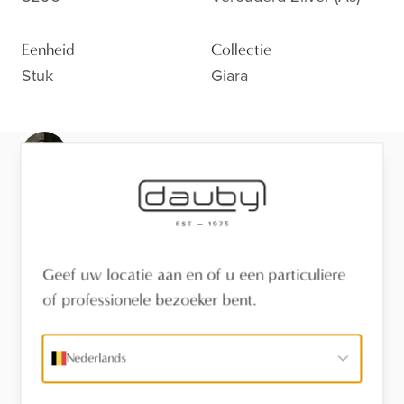
Eenheid
Collectie
Stuk
Giara
Klaar voor de volgende stap?
Bekijk de afwerking van dichtbij, laat je adviseren of
vind een verdeler in je buurt.
Bezoek de toonzaal
Geef uw locatie aan en of u een particuliere
of professionele bezoeker bent.
Vind een verdeler
Nederlands
Stel een vraag