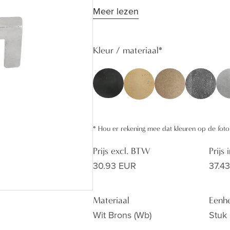
Meer lezen
tijdloos en warm interieur wars va
combinatie met de knopjes PQ en
Kleur / materiaal
*
*
Hou er rekening mee dat kleuren op de foto
Prijs excl. BTW
Prijs
30.93 EUR
37.4
Materiaal
Eenh
Wit Brons (wb)
Stuk