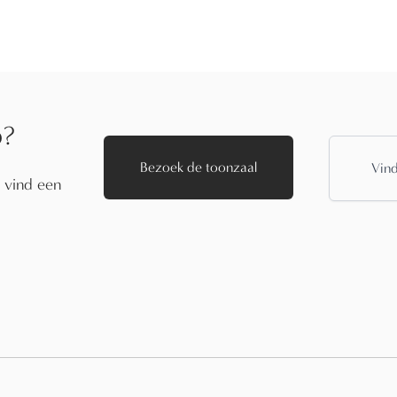
p?
Bezoek de toonzaal
Vind
f vind een