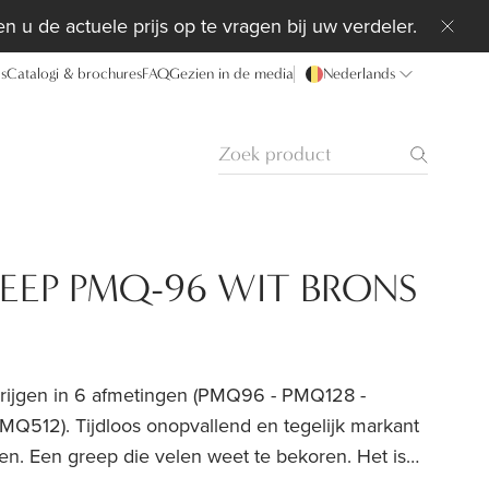
n u de actuele prijs op te vragen bij uw verdeler.
ds
Catalogi & brochures
FAQ
Gezien in de media
Nederlands
EEP PMQ-96 WIT BRONS
krijgen in 6 afmetingen (PMQ96 - PMQ128 -
12). Tijdloos onopvallend en tegelijk markant
n. Een greep die velen weet te bekoren. Het is
als gerenoveerde authentieke panden. Voor een