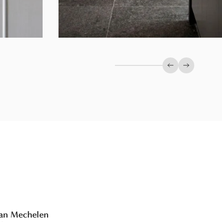
Previous slide
Next slid
Van Mechelen