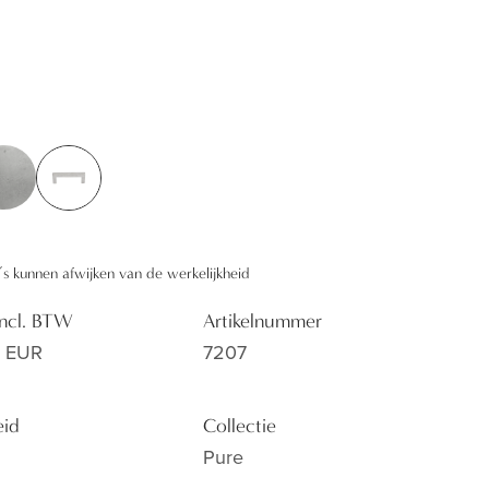
n alle modegevoeligheid. Deze is prachtig in
 deurklink PH1920.
’s kunnen afwijken van de werkelijkheid
 incl. BTW
Artikelnummer
3 EUR
7207
eid
Collectie
Pure