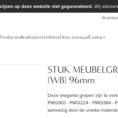
prijzen op deze website niet gegarandeerd.
Wij advisere
Blog
Stijlgi
Producten
Realisaties
Verdelers
Onze toonzaal
Contact
STUK MEUBELGR
(WB) 96mm
Deze elegante grepen zijn te ver
PMQ160 - PMQ224 - PMQ384 - PMQ5
aanwezig door de unieke materiale
een succes bij zowel nieuwbouw 