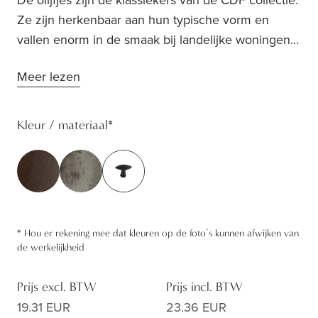
Ze zijn herkenbaar aan hun typische vorm en
vallen enorm in de smaak bij landelijke woningen.
Ze zijn verkrijgbaar in 3 formaten: BT284 (45mm),
Meer lezen
BT294 (35mm) en BT254 (60mm) Bij de olijfjes
kan je de lijn doorheen het hele huis trekken, want
CDF biedt ook olijfvormig deur-, en raambeslag
Kleur / materiaal
*
aan (BT254). Zo creëer je rust en harmonie in je
interieur.
*
Hou er rekening mee dat kleuren op de foto’s kunnen afwijken van
de werkelijkheid
Prijs excl. BTW
Prijs incl. BTW
19.31 EUR
23.36 EUR