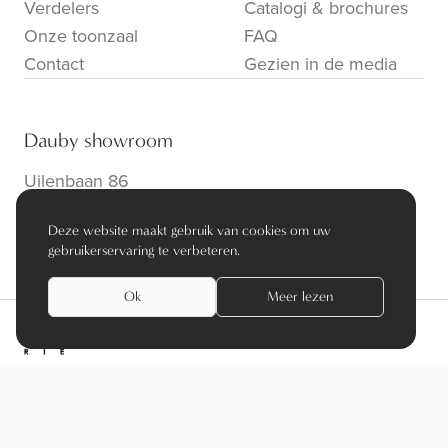
Verdelers
Catalogi & brochures
Onze toonzaal
FAQ
Contact
Gezien in de media
Dauby showroom
Uilenbaan 86
B-2160 Wommelgem
Deze website maakt gebruik van cookies om uw
info@dauby.be
|
+32 3 354 16 86
gebruikerservaring te verbeteren.
Ok
Meer lezen
privacy policy
algemene voorwaarden