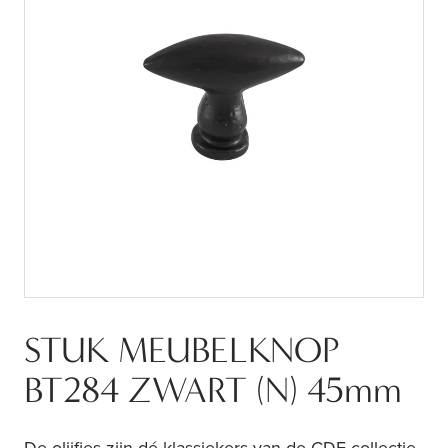
STUK MEUBELKNOP
BT284 ZWART (N) 45mm
De olijfjes zijn dé klassiekers van de CDF collectie.