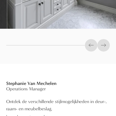
Previous slid
Next s
Stephanie Van Mechelen
Operations Manager
Ontdek de verschillende stijlmogelijkheden in deur-,
raam- en meubelbeslag.