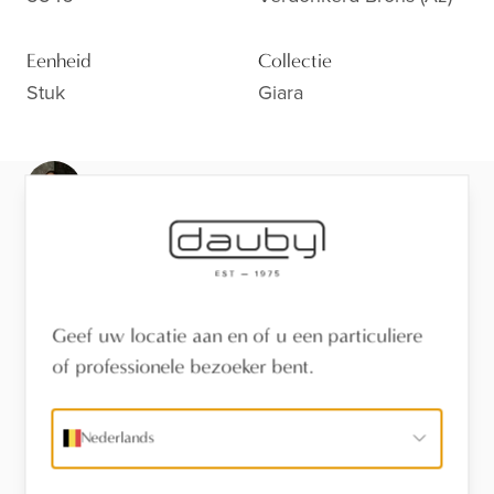
Eenheid
Collectie
Stuk
Giara
Klaar voor de volgende stap?
Bekijk de afwerking van dichtbij, laat je adviseren of
vind een verdeler in je buurt.
Bezoek de toonzaal
Geef uw locatie aan en of u een particuliere
of professionele bezoeker bent.
Vind een verdeler
Nederlands
Stel een vraag