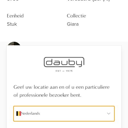
Eenheid
Collectie
Stuk
Giara
Klaar voor de volgende stap?
Bekijk de afwerking van dichtbij, laat je adviseren of
vind een verdeler in je buurt.
Bezoek de toonzaal
Geef uw locatie aan en of u een particuliere
of professionele bezoeker bent.
Vind een verdeler
Nederlands
Stel een vraag