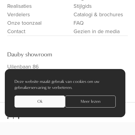
Realisaties
Stijlgids
Verdelers
Catalogi & brochures
Onze toonzaal
FAQ
Contact
Gezien in de media
Dauby showroom
Uilenbaan 86
B-2160 Wommelgem
Deze website maakt gebruik van cookies om uw
info@dauby.be
|
+32 3 354 16 86
gebruikerservaring te verbeteren.
Ok
Meer lezen
privacy policy