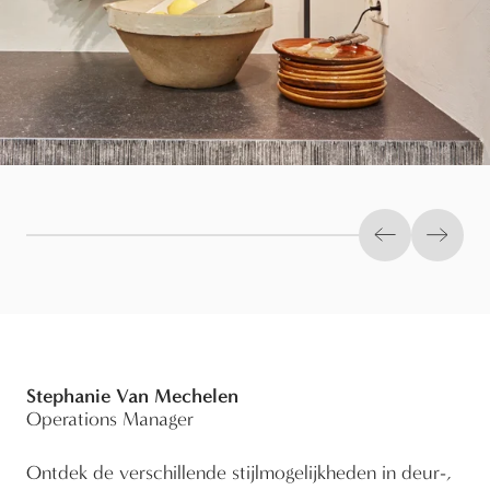
Previous slid
Next s
Stephanie Van Mechelen
Operations Manager
Ontdek de verschillende stijlmogelijkheden in deur-,