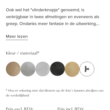
Ook wel het "vlinderknopje" genoemd, is
verkrijgbaar in twee afmetingen en eveneens als
greep. Ondanks meer fantasie in de uitwerking,
blijft dit zijn strakheid behouden. Dit knopje past bij
Meer lezen
elke stijl: van landelijk tot modern. Ontdek ook het
bijpassende deur- en raambeslag en trek de
dezelfde lijn door in heel je huis.Dit knopje is
Kleur / materiaal
*
beschikbaar in 2 afmetingen (PBU37 - PBU45).
*
Hou er rekening mee dat kleuren op de foto’s kunnen afwijken van
de werkelijkheid
Prijs excl. BTW
Prijs incl. BTW