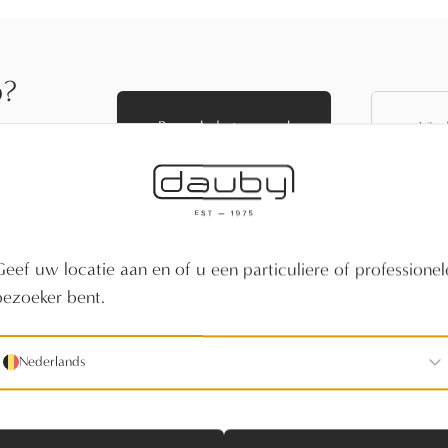
p?
Bezoek de toonzaal
Vind
f vind een
Geef uw locatie aan en of u een particuliere of professionel
bezoeker bent.
Nederlands