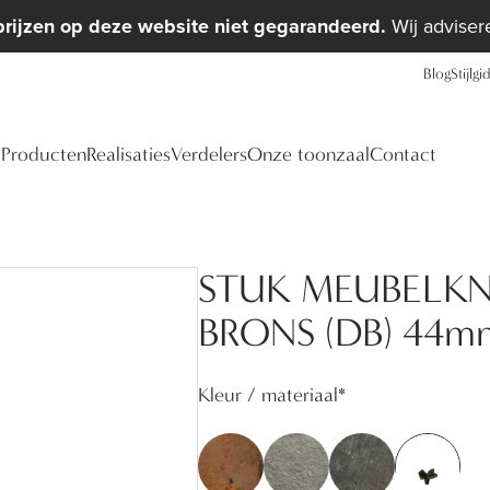
prijzen op deze website niet gegarandeerd.
Wij advisere
Blog
Stijlgi
Producten
Realisaties
Verdelers
Onze toonzaal
Contact
STUK MEUBELKN
BRONS (DB) 44m
Kleur / materiaal
*