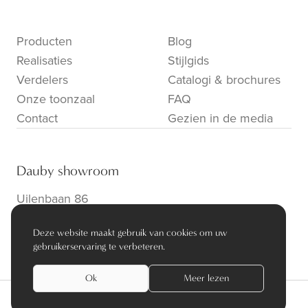
Producten
Blog
Realisaties
Stijlgids
Verdelers
Catalogi & brochures
Onze toonzaal
FAQ
Contact
Gezien in de media
Dauby showroom
Uilenbaan 86
B-2160 Wommelgem
Deze website maakt gebruik van cookies om uw
info@dauby.be
|
+32 3 354 16 86
gebruikerservaring te verbeteren.
Ok
Meer lezen