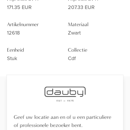
171.35 EUR
207.33 EUR
Artikelnummer
Materiaal
12618
Zwart
Eenheid
Collectie
Stuk
Cdf
Klaar voor de volgende stap?
Bekijk de afwerking van dichtbij, laat je adviseren of
vind een verdeler in je buurt.
Geef uw locatie aan en of u een particuliere
Bezoek de toonzaal
of professionele bezoeker bent.