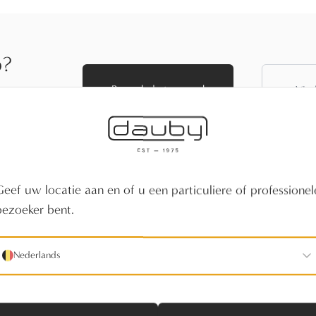
p?
Bezoek de toonzaal
Vind
f vind een
Geef uw locatie aan en of u een particuliere of professionel
bezoeker bent.
Nederlands