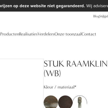
prijzen op deze website niet gegarandeerd.
Wij advisere
Blog
Stijlgi
Producten
Realisaties
Verdelers
Onze toonzaal
Contact
STUK RAAMKLIN
(WB)
Kleur / materiaal
*