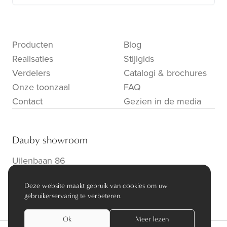
Producten
Blog
Realisaties
Stijlgids
Verdelers
Catalogi & brochures
Onze toonzaal
FAQ
Contact
Gezien in de media
Dauby showroom
Uilenbaan 86
B-2160 Wommelgem
Deze website maakt gebruik van cookies om uw
info@dauby.be
|
+32 3 354 16 86
gebruikerservaring te verbeteren.
Ok
Meer lezen