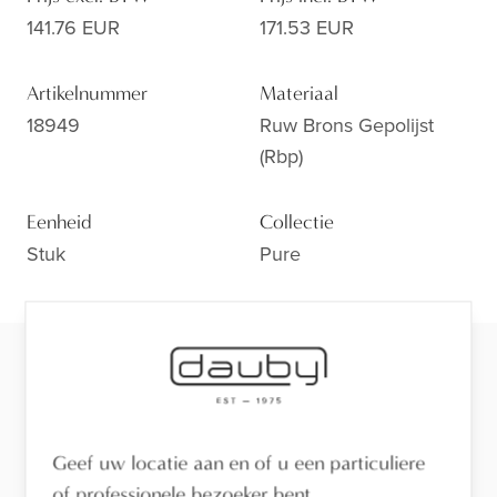
141.76 EUR
171.53 EUR
Artikelnummer
Materiaal
18949
Ruw Brons Gepolijst
(rbp)
Eenheid
Collectie
Stuk
Pure
Klaar voor de volgende stap?
Bekijk de afwerking van dichtbij, laat je adviseren of
vind een verdeler in je buurt.
Geef uw locatie aan en of u een particuliere
Bezoek de toonzaal
of professionele bezoeker bent.