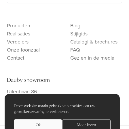
Producten
Blog
Realisaties
Stijlgids
Verdelers
Catalogi & brochures
Onze toonzaal
FAQ
Contact
Gezien in de media
Dauby showroom
Uilenbaan 86
B-2160 Wommelgem
Deze website maakt gebruik van cookies om uw
info@dauby.be
|
+32 3 354 16 86
gebruikerservaring te verbeteren.
Ok
Meer lezen