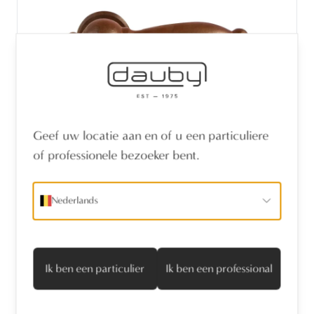
Geef uw locatie aan en of u een particuliere
of professionele bezoeker bent.
PAAR DEURKLINK BE1218 50-R/ ROEST
Nederlands
(RC)
Ik ben een particulier
Ik ben een professional