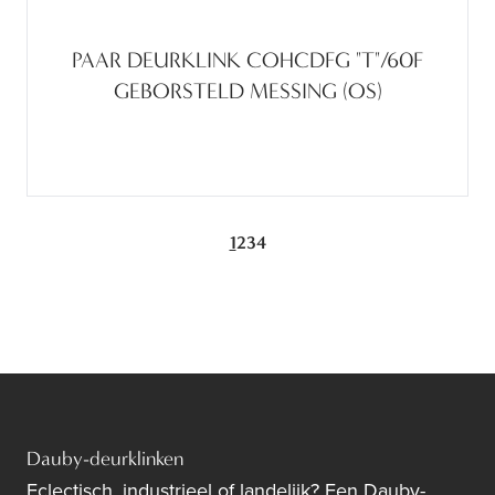
PAAR DEURKLINK COHCDFG "T"/60F
GEBORSTELD MESSING (OS)
1
2
3
4
Dauby-deurklinken
Eclectisch, industrieel of landelijk? Een Dauby-