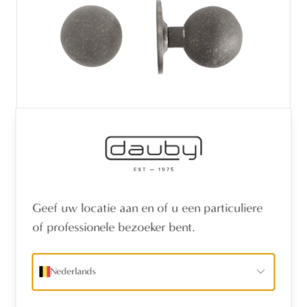
STUK DEURKNOP PT-70 RUW METAAL
Geef uw locatie aan en of u een particuliere
(RM) ROSE : 90mm
of professionele bezoeker bent.
Nederlands