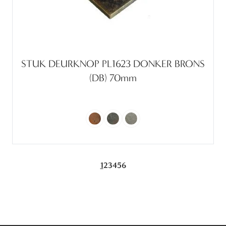
STUK DEURKNOP PL1623 DONKER BRONS
(DB) 70mm
1
2
3
4
5
6