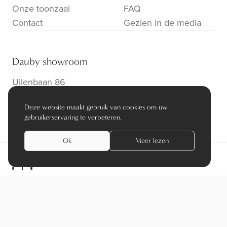
Onze toonzaal
FAQ
Contact
Gezien in de media
Dauby showroom
Uilenbaan 86
B-2160 Wommelgem
Deze website maakt gebruik van cookies om uw
info@dauby.be
|
+32 3 354 16 86
gebruikerservaring te verbeteren.
Ok
Meer lezen
privacy policy
algemene voorwaarden