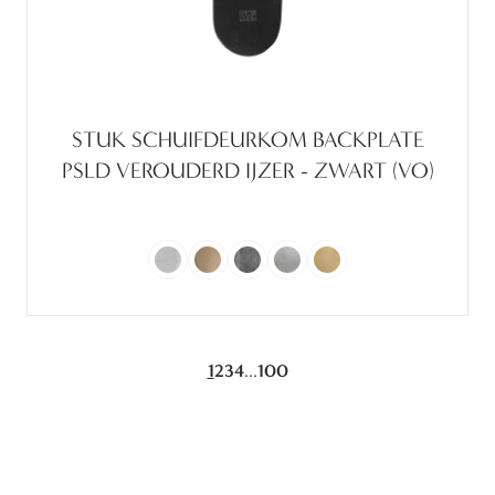
STUK SCHUIFDEURKOM BACKPLATE
PSLD VEROUDERD IJZER - ZWART (VO)
...
1
2
3
4
100