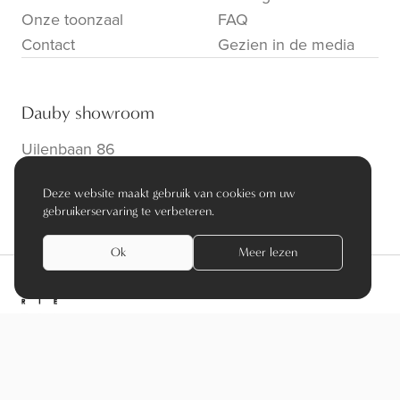
Onze toonzaal
FAQ
Contact
Gezien in de media
Dauby showroom
Uilenbaan 86
B-2160 Wommelgem
Deze website maakt gebruik van cookies om uw
info@dauby.be
|
+32 3 354 16 86
gebruikerservaring te verbeteren.
Ok
Meer lezen
privacy policy
algemene voorwaarden