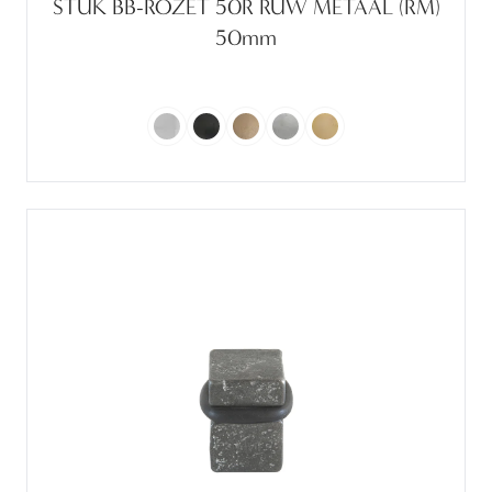
STUK BB-ROZET 50R RUW METAAL (RM)
50mm