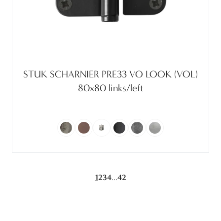
STUK SCHARNIER PRE33 VO LOOK (VOL)
80x80 links/left
...
1
2
3
4
42