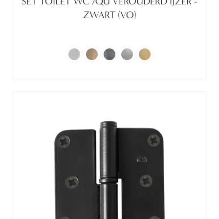
SET TOILET WC /QU VEROUDERD IJZER -
ZWART (VO)