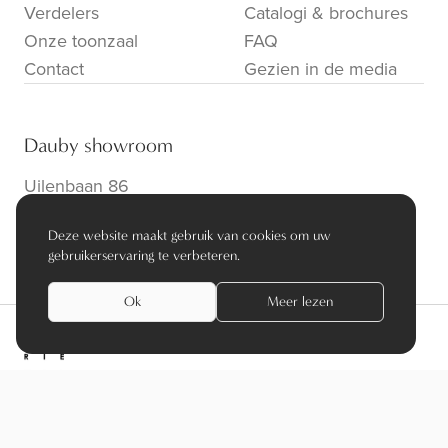
Verdelers
Catalogi & brochures
Onze toonzaal
FAQ
Contact
Gezien in de media
Dauby showroom
Uilenbaan 86
B-2160 Wommelgem
Deze website maakt gebruik van cookies om uw
info@dauby.be
|
+32 3 354 16 86
gebruikerservaring te verbeteren.
Ok
Meer lezen
privacy policy
algemene voorwaarden