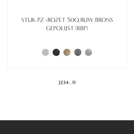
STUK PZ -ROZET 50Q RUW BRONS
GEPOLIJST (RBP)
...
1
2
3
4
11