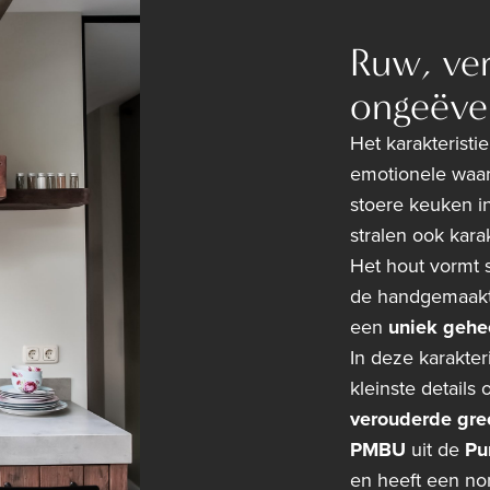
Ruw, ve
ongeëven
Het karakteristi
emotionele waar
stoere keuken i
stralen ook kara
Het hout vormt s
de handgemaakte
een
uniek gehe
In deze karakter
kleinste details
verouderde gre
PMBU
uit de
Pu
en heeft een non