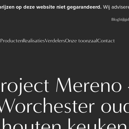
prijzen op deze website niet gegarandeerd.
Wij advisere
Blog
Stijlgi
Producten
Realisaties
Verdelers
Onze toonzaal
Contact
roject Mereno
Worchester ou
houten keuken