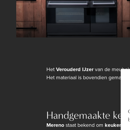
Het
Verouderd IJzer
van de meubel
Het materiaal is bovendien gemakkel
Handgemaakte keuken
Mereno
staat bekend om
keukens en