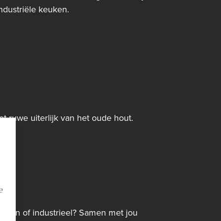
ndustriële keuken.
het ruwe uiterlijk van het oude hout.
e
modern of industrieel? Samen met jou