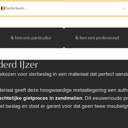
iaalkeuze en de interieurstijl. Zo wordt er zo goed moge
Nederlands
ject is een combinatie van
ambachtelijk vakmanschap
Ik ben een particulier
Ik ben een professional
derd IJzer
kozen voor sierbeslag in een materiaal dat perfect aansluit 
teriaal geeft deze hoogwaardige metaallegering een aut
chtelijke gietproces in zandmallen
. Dit eeuwenoude pr
et beslag en staat er garant voor dat geen twee meubelgr