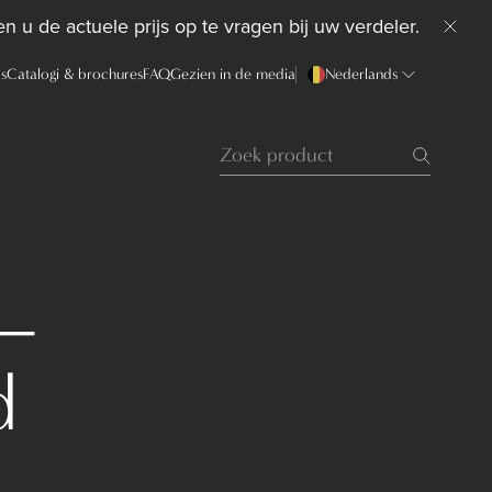
n u de actuele prijs op te vragen bij uw verdeler.
ds
Catalogi & brochures
FAQ
Gezien in de media
Nederlands
 –
d