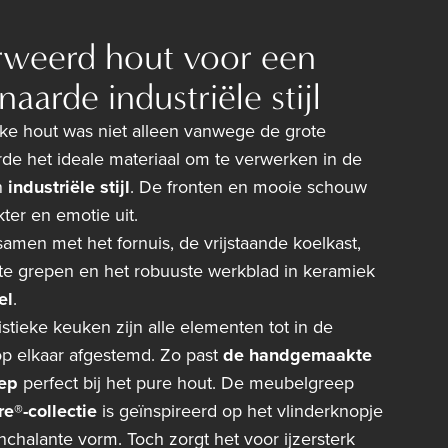
rweerd hout voor een
aarde industriële stijl
eke hout was niet alleen vanwege de grote
de het ideale materiaal om te verwerken in de
n
industriële stijl
. De fronten en mooie schouw
kter en emotie uit.
amen met het fornuis, de vrijstaande koelkast,
 grepen en het robuuste werkblad in keramiek
el
.
istieke keuken zijn alle elementen tot in de
 op elkaar afgestemd. Zo past
de handgemaakte
ep
perfect bij het pure hout. De meubelgreep
re®-collectie
is geïnspireerd op het vlinderknopje
chalante vorm. Toch zorgt het voor ijzersterk