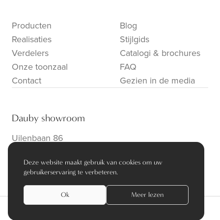
Producten
Blog
Realisaties
Stijlgids
Verdelers
Catalogi & brochures
Onze toonzaal
FAQ
Contact
Gezien in de media
Dauby showroom
Uilenbaan 86
B-2160 Wommelgem
Deze website maakt gebruik van cookies om uw
info@dauby.be
|
+32 3 354 16 86
gebruikerservaring te verbeteren.
Ok
Meer lezen