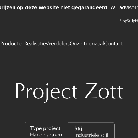
prijzen op deze website niet gegarandeerd.
Wij advisere
Blog
Stijlgi
Producten
Realisaties
Verdelers
Onze toonzaal
Contact
Project Zott
Type project
Stijl
Handelszaken
Industriële stijl