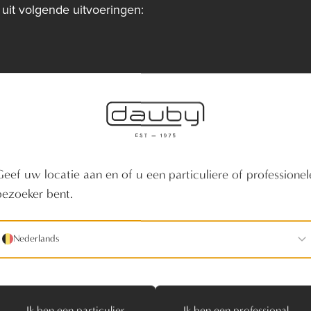
it volgende uitvoeringen:
Geef uw locatie aan en of u een particuliere of professionel
bezoeker bent.
Nederlands
 tegels als kers op de taart
Ik ben een particulier
Ik ben een professional