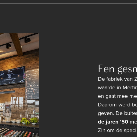
Een gesm
De fabriek van Z
waarde in Mertin
en gaat mee met
Daarom werd bes
geven. De buite
de jaren ‘50
met
Zin om de specia