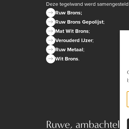
Deze tegelwand werd samengesteld u
Ruw Brons;
Ruw Brons Gepolijst
;
Mat Wit Brons
;
Verouderd IJzer
;
Ruw Metaal
;
Wit Brons
.
Ruwe, ambachtelijke