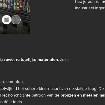
heb je een ruime
industrieel inger
 de
ruwe, natuurlijke materialen
, zoals
eurelementen.
ngetwijfeld het sobere kleurenspel van de statige toog. De
. Het nonchalante patroon van de
bronzen en metalen ha
triële toets.