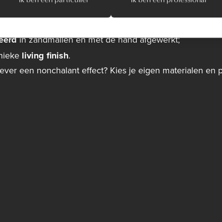
van Dauby zijn:
rialen
;
eerd
in zandmallen en met de hand afgewerkt;
unieke
living finish
.
liever een nonchalant effect? Kies je eigen materialen en 