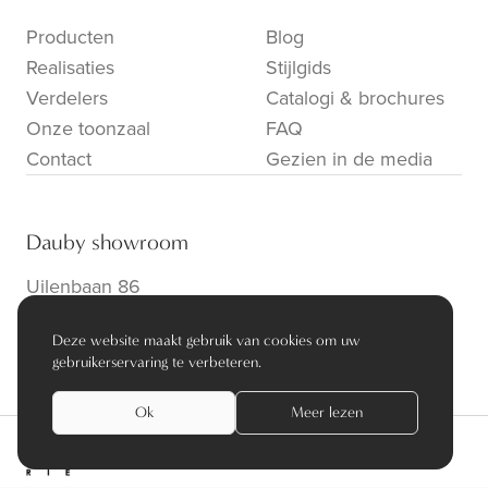
Producten
Blog
Realisaties
Stijlgids
Verdelers
Catalogi & brochures
Onze toonzaal
FAQ
Contact
Gezien in de media
Dauby showroom
Uilenbaan 86
B-2160 Wommelgem
Deze website maakt gebruik van cookies om uw
info@dauby.be
|
+32 3 354 16 86
gebruikerservaring te verbeteren.
Ok
Meer lezen