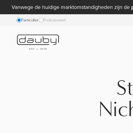
Vanwege de huidige marktomstandigheden zijn de
Particulier
Professioneel
S
Nic