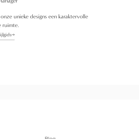
Manager
onze unieke designs een karaktervolle
e ruimte.
jlgids
Blog