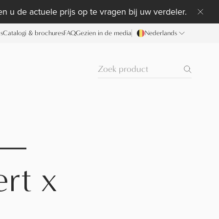
n u de actuele prijs op te vragen bij uw verdeler.
ds
Catalogi & brochures
FAQ
Gezien in de media
Nederlands
 —
rt x