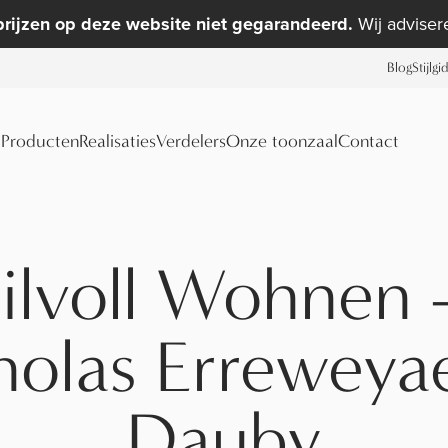
prijzen op deze website niet gegarandeerd.
Wij advisere
Blog
Stijlgi
Producten
Realisaties
Verdelers
Onze toonzaal
Contact
tilvoll Wohnen
holas Erreweyae
Dauby