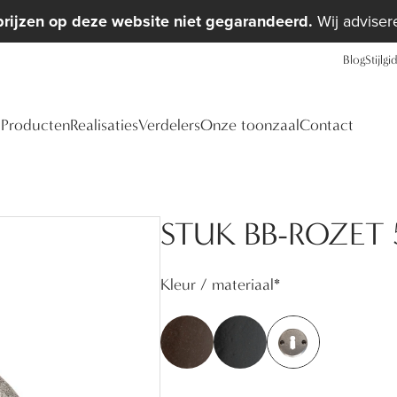
prijzen op deze website niet gegarandeerd.
Wij advisere
Blog
Stijlgi
Producten
Realisaties
Verdelers
Onze toonzaal
Contact
STUK BB-ROZET 5
Kleur / materiaal
*