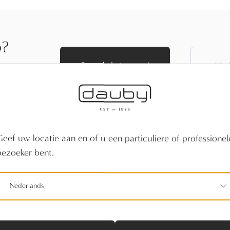
p?
Bezoek de toonzaal
Vind
f vind een
Geef uw locatie aan en of u een particuliere of professionel
bezoeker bent.
Nederlands