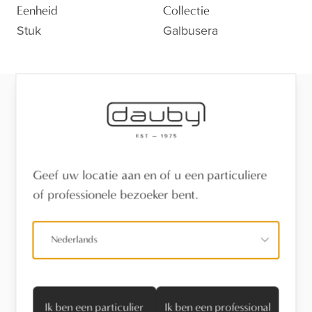
Eenheid
Collectie
Stuk
Galbusera
Klaar voor de volgende stap?
Bekijk de afwerking van dichtbij, laat je adviseren of
vind een verdeler in je buurt.
Geef uw locatie aan en of u een particuliere
Bezoek de toonzaal
of professionele bezoeker bent.
Vind een verdeler
Nederlands
Stel een vraag
Ik ben een particulier
Ik ben een professional