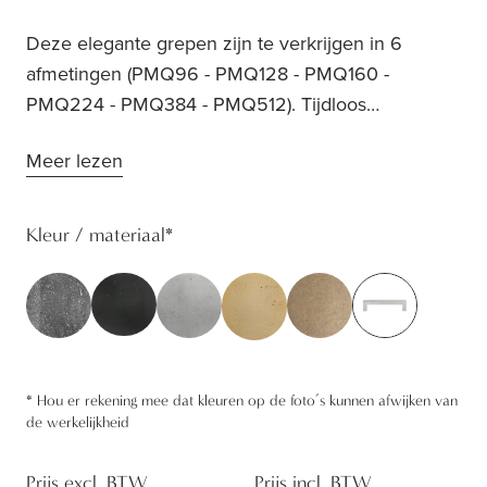
Deze elegante grepen zijn te verkrijgen in 6
afmetingen (PMQ96 - PMQ128 - PMQ160 -
PMQ224 - PMQ384 - PMQ512). Tijdloos
onopvallend en tegelijk markant aanwezig door de
Meer lezen
unieke materialen. Een greep die velen weet te
bekoren. Het is een succes bij zowel nieuwbouw
als gerenoveerde authentieke panden. Voor een
Kleur / materiaal
*
tijdloos en warm interieur wars van alle
modegevoeligheid. Deze is prachtig in combinatie
met de knopjes PQ en deurklink PH1920.
*
Hou er rekening mee dat kleuren op de foto’s kunnen afwijken van
de werkelijkheid
Prijs excl. BTW
Prijs incl. BTW