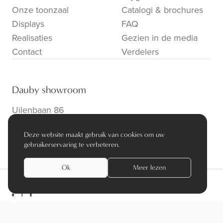
Onze toonzaal
Catalogi & brochures
Displays
FAQ
Realisaties
Gezien in de media
Contact
Verdelers
Dauby showroom
Uilenbaan 86
B-2160 Wommelgem
Deze website maakt gebruik van cookies om uw
info@dauby.be
|
+32 3 354 16 86
gebruikerservaring te verbeteren.
Ok
Meer lezen
privacy policy