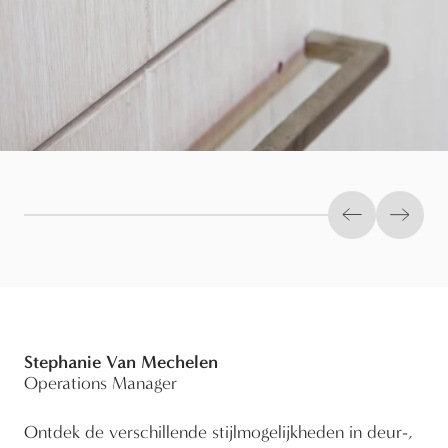
Previous slid
Next s
Stephanie Van Mechelen
Operations Manager
Ontdek de verschillende stijlmogelijkheden in deur-,